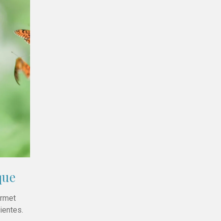
que
ermet
ientes.