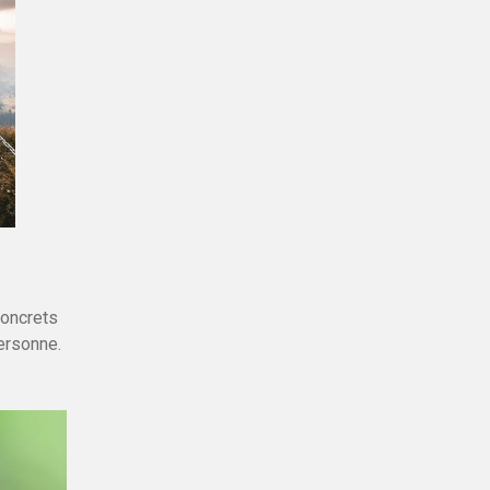
concrets
personne.