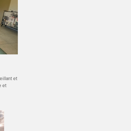
illant et
e et