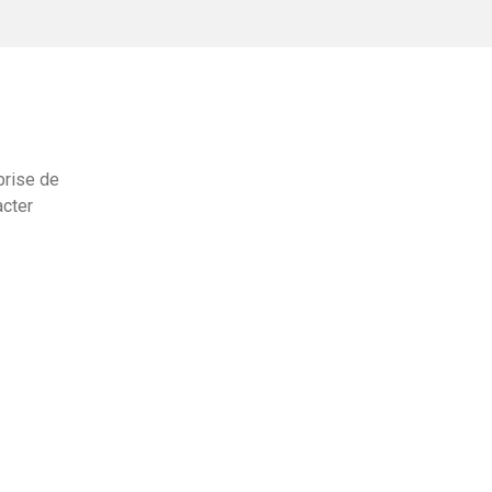
prise de
acter