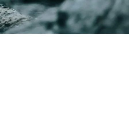
Mon approche
Au fil de mes expériences professionnelles, j'ai développé
une posture d'écoute profondément respectueuse, une
capacité d'adaptation aux besoins de chacun, ainsi qu'un
regard global sur les différentes formes de souffrances
psychique.
Ma pratique est centrée sur la personne, c'est-à-dire qu'elle
s'appuie avant tout sur la qualité de la relation
thérapeutique: une alliance fondée sur la confiance, la
bienveillance et l'acceptation inconditionnelle. Je veille à
offrir un cadre sécurisant, un espace où chacun peut être